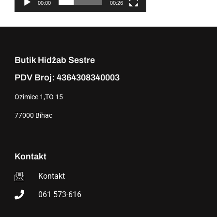
00:00
00:26
Butik Hidžab Sestre
PDV Broj: 4364308340003
Ozimice 1,TO 15
77000 Bihac
Kontakt
Kontakt
061 573-616