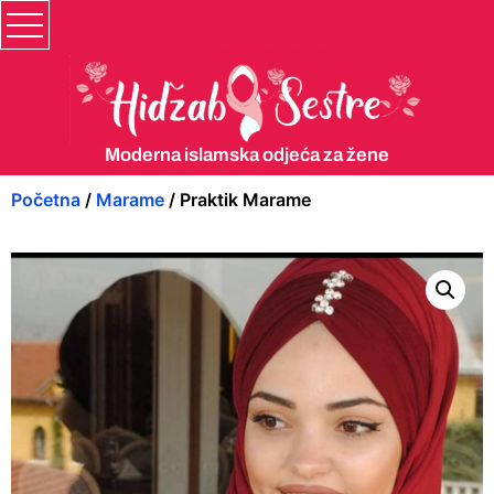
Moderna islamska odjeća za žene
Početna
/
Marame
/ Praktik Marame