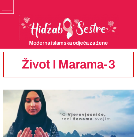
Moderna islamska odjeća za žene
Život I Marama-3