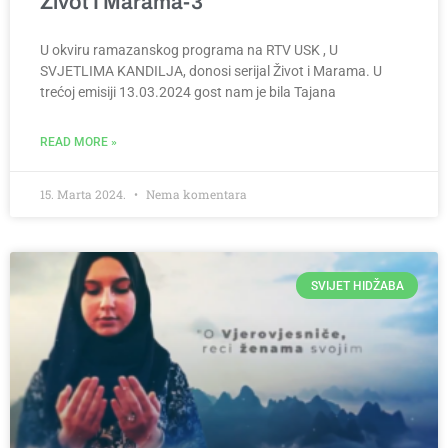
Život I Marama-3
U okviru ramazanskog programa na RTV USK , U
SVJETLIMA KANDILJA, donosi serijal Život i Marama. U
trećoj emisiji 13.03.2024 gost nam je bila Tajana
READ MORE »
15. Marta 2024.
Nema komentara
SVIJET HIDŽABA