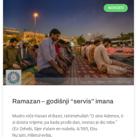
NOVOSTI
Ramazan – godišnji “servis” imana
Mudro reče Hasan el-Basri, rahimehullah:“O sine Ademov, ti
si doista vrijeme, pa kada prođe dan, nestao je dio tebe.”
(Ez-Zehebi, Sijer e’alam en-nubela, 4/585, Ebu
Nu’ajm, Hiljetul-evlija,