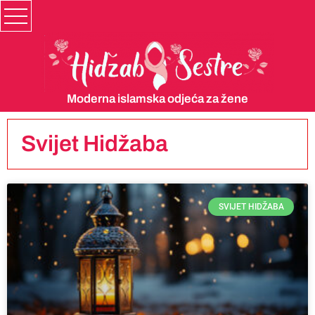
Moderna islamska odjeća za žene
Svijet Hidžaba
SVIJET HIDŽABA