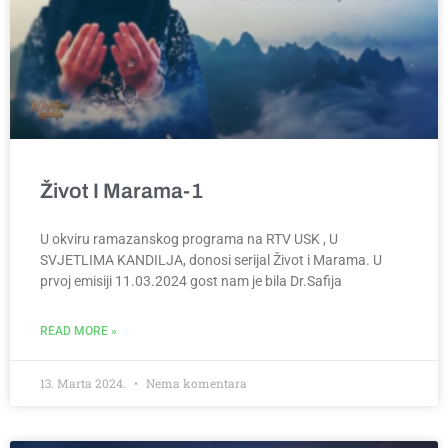
Život I Marama-1
U okviru ramazanskog programa na RTV USK , U
SVJETLIMA KANDILJA, donosi serijal Život i Marama. U
prvoj emisiji 11.03.2024 gost nam je bila Dr.Safija
READ MORE »
13. Marta 2024.
Nema komentara