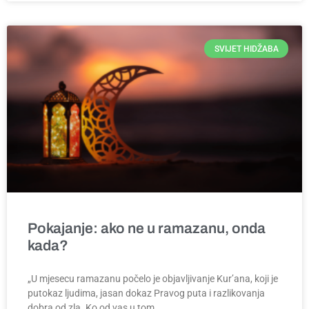
SVIJET HIDŽABA
Pokajanje: ako ne u ramazanu, onda
kada?
„U mjesecu ramazanu počelo je objavljivanje Kur’ana, koji je
putokaz ljudima, jasan dokaz Pravog puta i razlikovanja
dobra od zla. Ko od vas u tom