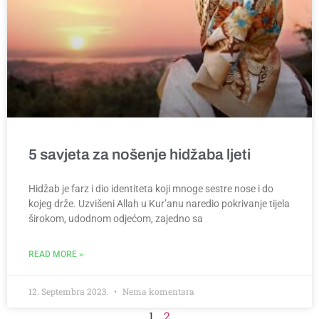
5 savjeta za nošenje hidžaba ljeti
Hidžab je farz i dio identiteta koji mnoge sestre nose i do
kojeg drže. Uzvišeni Allah u Kur’anu naredio pokrivanje tijela
širokom, udodnom odjećom, zajedno sa
READ MORE »
12. Septembra 2023.
Nema komentara
1
2