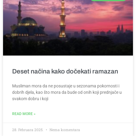
Deset načina kako dočekati ramazan
Musliman mora da ne posustaje u sezonama pokornosti i
dobrih djela, kao što mora da bude od onih koji prednjače u
svakom dobru i koji
READ MORE »
28. Februara 2025.
Nema komentara