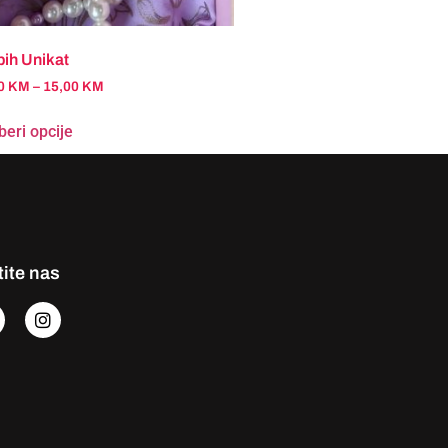
ih Unikat
00
KM
–
15,00
KM
eri opcije
tite nas