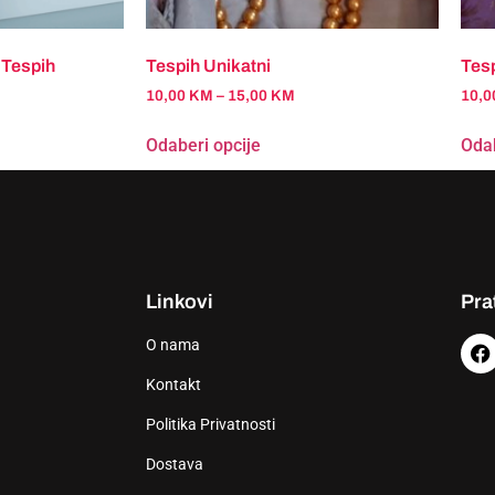
 Tespih
Tespih Unikatni
Tesp
10,00
KM
–
15,00
KM
10,
Odaberi opcije
Odab
Linkovi
Pra
O nama
Kontakt
Politika Privatnosti
Dostava