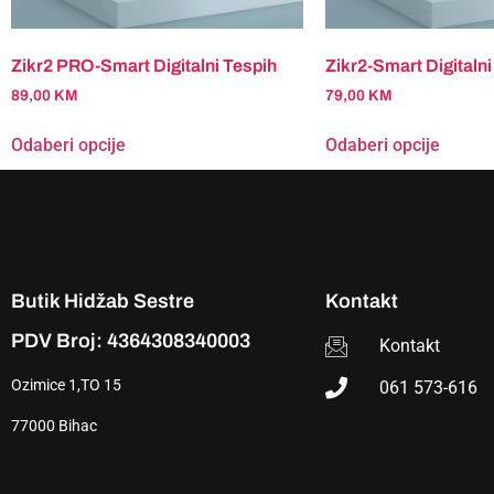
Zikr2 PRO-Smart Digitalni Tespih
Zikr2-Smart Digitalni
89,00
KM
79,00
KM
Odaberi opcije
Odaberi opcije
Butik Hidžab Sestre
Kontakt
PDV Broj: 4364308340003
Kontakt
Ozimice 1,TO 15
061 573-616
77000 Bihac