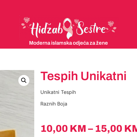
Moderna islamska odjeća za žene
Tespih Unikatni
Unikatni Tespih
Raznih Boja
10,00
KM
–
15,00
K